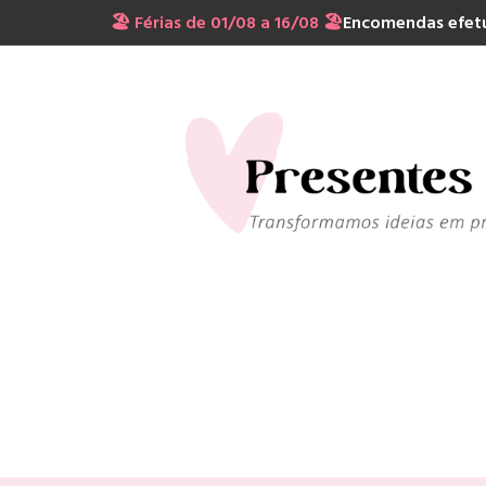
🏖️ Férias de 01/08 a 16/08 🏖️
Encomendas efetu