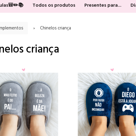
Aulas🎒✏️📚
Todos os produtos
Presentes para...
Di
omplementos
Chinelos criança
nelos criança