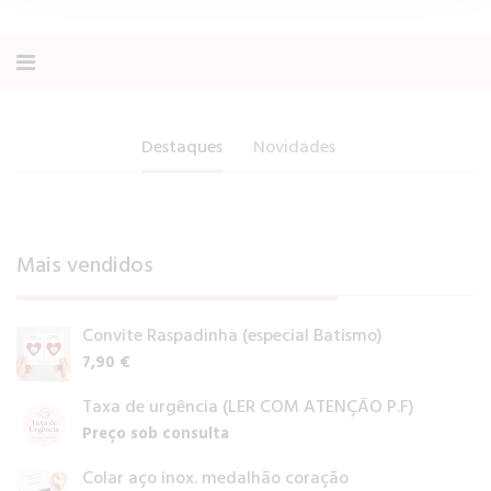
Alternar
navegação
Presentes
com
Destaques
Novidades
Significado
Contactos
Mais vendidos
Convite Raspadinha (especial Batismo)
7,90 €
Taxa de urgência (LER COM ATENÇÃO P.F)
Preço sob consulta
Colar aço inox. medalhão coração