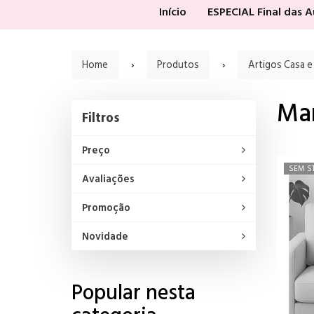
Início
ESPECIAL Final das 
Home
Produtos
Artigos Casa e
Ma
Filtros
Filtros
Preço
SEM S
Avaliações
Promoção
Novidade
Popular nesta