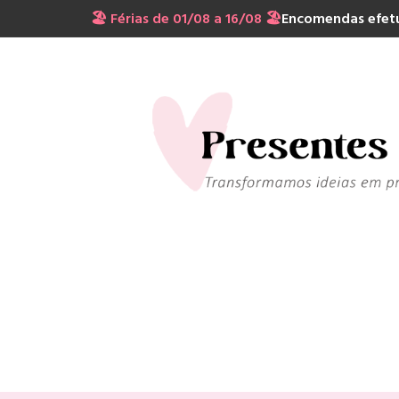
🏖️ Férias de 01/08 a 16/08 🏖️
Encomendas efetu