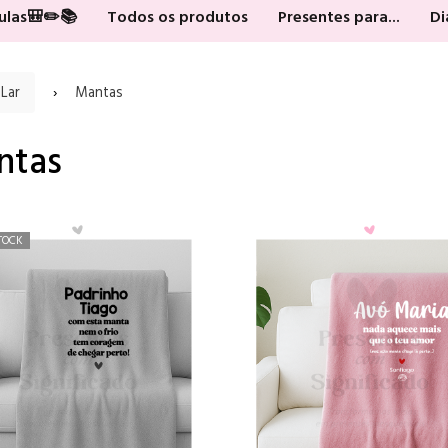
Aulas🎒✏️📚
Todos os produtos
Presentes para...
Di
 Lar
Mantas
ntas
TOCK